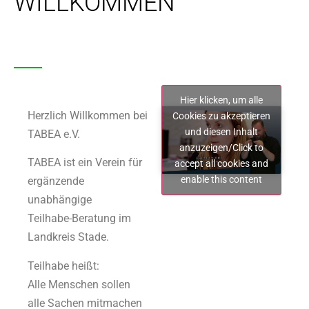
WILLKOMMEN
Hier klicken, um alle
Herzlich Willkommen bei
Cookies zu akzeptieren
und diesen Inhalt
TABEA e.V.
anzuzeigen/Click to
TABEA ist ein Verein für
accept all cookies and
enable this content
ergänzende
unabhängige
Teilhabe-Beratung im
Landkreis Stade.
Teilhabe heißt:
Alle Menschen sollen
alle Sachen mitmachen