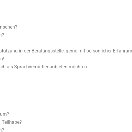
enschen?
n?
stützung in der Beratungsstelle, gerne mit persönlicher Erfahrun
n!
ch als Sprachvermittler anbieten möchten.
?
ikum?
 Teilhabe?
n?